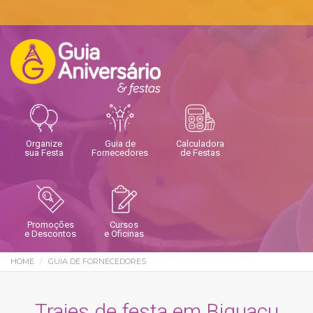
Organize
Guia de
Calculadora
sua Festa
Fornecedores
de Festas
Promoções
Cursos
e Descontos
e Oficinas
HOME
GUIA DE FORNECEDORES
Trajes de festa em Biguaçu