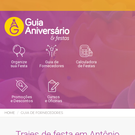
Organize
Guia de
Calculadora
sua Festa
Fornecedores
de Festas
Promoções
Cursos
e Descontos
e Oficinas
HOME
GUIA DE FORNECEDORES
Trajes de festa em Antônio