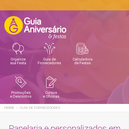
Organize
Guia de
Calculadora
sua Festa
Fornecedores
de Festas
Promoções
Cursos
e Descontos
e Oficinas
HOME
GUIA DE FORNECEDORES
Papelaria e personalizados em