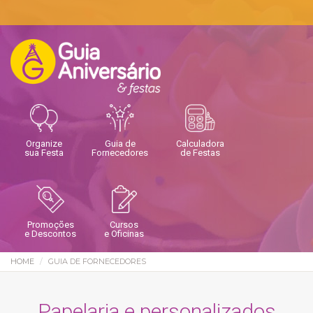
Organize
Guia de
Calculadora
sua Festa
Fornecedores
de Festas
Promoções
Cursos
e Descontos
e Oficinas
HOME
GUIA DE FORNECEDORES
Papelaria e personalizados