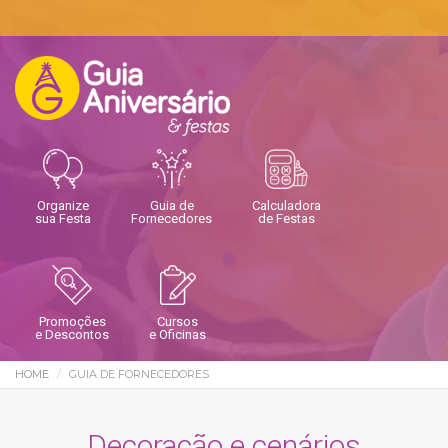
Organize
Guia de
Calculadora
sua Festa
Fornecedores
de Festas
Promoções
Cursos
e Descontos
e Oficinas
HOME
GUIA DE FORNECEDORES
Decoração e cenários