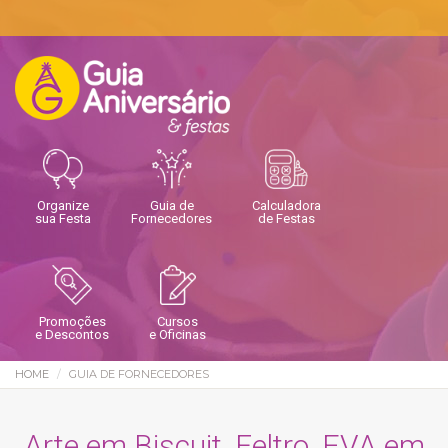
Organize
Guia de
Calculadora
sua Festa
Fornecedores
de Festas
Promoções
Cursos
e Descontos
e Oficinas
HOME
GUIA DE FORNECEDORES
Arte em Biscuit, Feltro, EVA em