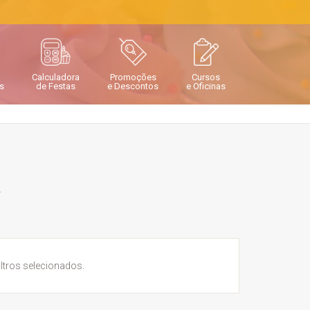
Calculadora
Promoções
Cursos
s
de Festas
e Descontos
e Oficinas
.
tros selecionados.