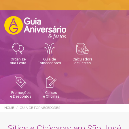
Organize
Guia de
Calculadora
sua Festa
Fornecedores
de Festas
Promoções
Cursos
e Descontos
e Oficinas
HOME
GUIA DE FORNECEDORES
Sítios e Chácaras em São José