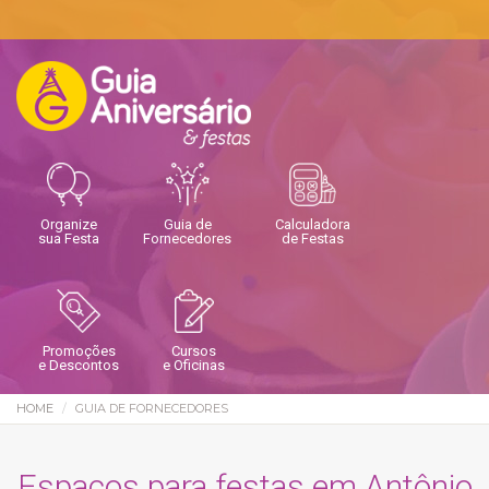
Organize
Guia de
Calculadora
sua Festa
Fornecedores
de Festas
Promoções
Cursos
e Descontos
e Oficinas
HOME
GUIA DE FORNECEDORES
Espaços para festas em Antônio