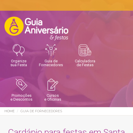
Organize
Guia de
Calculadora
sua Festa
Fornecedores
de Festas
Promoções
Cursos
e Descontos
e Oficinas
HOME
GUIA DE FORNECEDORES
Cardápio para festas em Santa