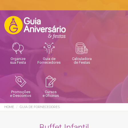
Organize
Guia de
Calculadora
sua Festa
Fornecedores
de Festas
Promoções
Cursos
e Descontos
e Oficinas
HOME
GUIA DE FORNECEDORES
Buffet Infantil